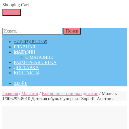
Skip
Skip
Shopping Cart
to
to
MENU
navigation
content
Искать:
Искать:
Поиск
Поиск
+7 (903)187-1359
ГЛАВНАЯ
МАГАЗИН
0,00
₽
0
О МАГАЗИНЕ
РАЗМЕРНАЯ СЕТКА
ДОСТАВКА
КОНТАКТЫ
0,00
₽
0
Главная
/
Магазин
/
Войлочные тапочки детские
/
Модель
1/006295-8010 Детская обувь Суперфит Superfit Австрия