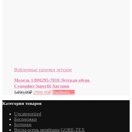
Войлочные тапочки детские
Модель 1/800295-7010 Детская обувь
Суперфит Superfit Австрия
5490,00
₽
2990,00
₽
Выбрать ...
Категории товаров
Uncategorized
Босоножки
Ботинки
Весна-осень мембрана GORE-TEX