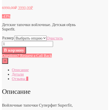
6990,00
₽
3990,00
₽
-43%
Детские тапочки войлочные. Детская обувь
Superfit.
Размер
Очистить
Количество
Модель
В корзину
1/006295-
Questions? Request a Call Back
8010
Детская
×
обувь
Суперфит
Описание
Superfit
Детали
Австрия
Отзывы
0
Описание
Войлочные тапочки Суперфит Superfit,