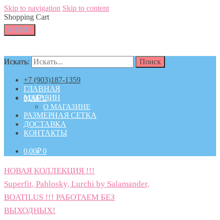
Skip to navigation
Skip to content
Shopping Cart
MENU
Искать:
Искать:
Поиск
Поиск
+7 (903)187-1359
ГЛАВНАЯ
МАГАЗИН
0,00
₽
0
О МАГАЗИНЕ
РАЗМЕРНАЯ СЕТКА
ДОСТАВКА
КОНТАКТЫ
0,00
₽
0
НОВАЯ КОЛЛЕКЦИЯ !!!
Superfit, Pablosky, Lurchi by Salamander,
BOATILUS !!! РАБОТАЕМ БЕЗ
ВЫХОДНЫХ!