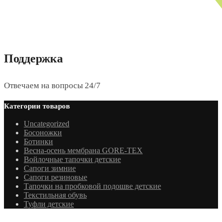
Поддержка
Отвечаем на вопросы 24/7
Категории товаров
Uncategorized
Босоножки
Ботинки
Весна-осень мембрана GORE-TEX
Войлочные тапочки детские
Сапоги зимние
Сапоги резиновые
Тапочки на пробковой подошве детские
Текстильная обувь
Туфли детские