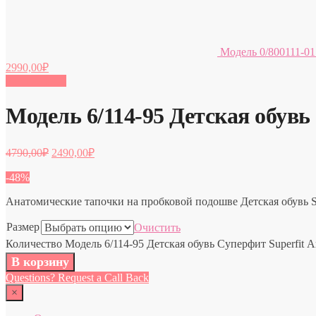
Модель 0/800111-01
2990,00
₽
Распродажа!
Модель 6/114-95 Детская обувь
4790,00
₽
2490,00
₽
-48%
Анатомические тапочки на пробковой подошве Детская обувь Su
Размер
Очистить
Количество Модель 6/114-95 Детская обувь Суперфит Superfit 
В корзину
Questions? Request a Call Back
×