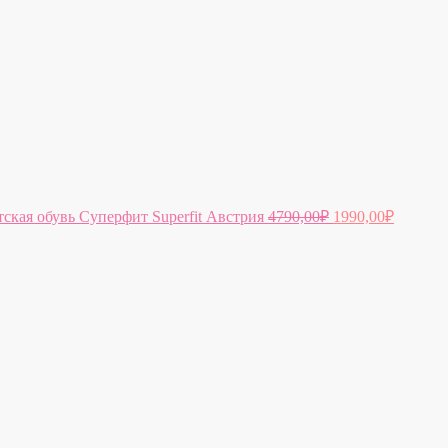
тская обувь Суперфит Superfit Австрия
4790,00
₽
1990,00
₽