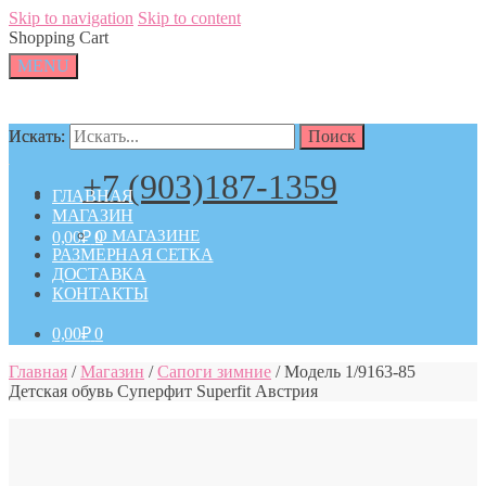
Skip to navigation
Skip to content
Shopping Cart
MENU
Искать:
Искать:
Поиск
Поиск
+7 (903)187-1359
ГЛАВНАЯ
МАГАЗИН
О МАГАЗИНЕ
0,00
₽
0
РАЗМЕРНАЯ СЕТКА
ДОСТАВКА
КОНТАКТЫ
0,00
₽
0
Главная
/
Магазин
/
Сапоги зимние
/
Модель 1/9163-85
Детская обувь Суперфит Superfit Австрия