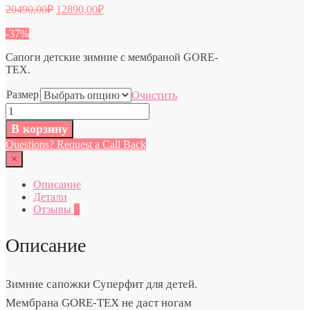
20490,00
₽
12890,00
₽
-37%
Сапоги детские зимние с мембраной GORE-
TEX.
Размер
Очистить
Количество
Модель
В корзину
1/000568-
Questions? Request a Call Back
0010
Детская
×
обувь
Суперфит
Описание
Superfit
Детали
Австрия
Отзывы
0
Описание
Зимние сапожки Суперфит для детей.
Мембрана GORE-TEX не даст ногам