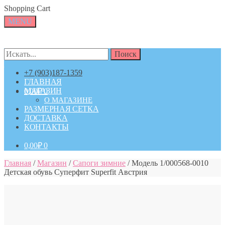
Skip
Skip
Shopping Cart
to
to
MENU
navigation
content
Искать:
Искать:
Поиск
Поиск
+7 (903)187-1359
ГЛАВНАЯ
МАГАЗИН
0,00
₽
0
О МАГАЗИНЕ
РАЗМЕРНАЯ СЕТКА
ДОСТАВКА
КОНТАКТЫ
0,00
₽
0
Главная
/
Магазин
/
Сапоги зимние
/
Модель 1/000568-0010
Детская обувь Суперфит Superfit Австрия