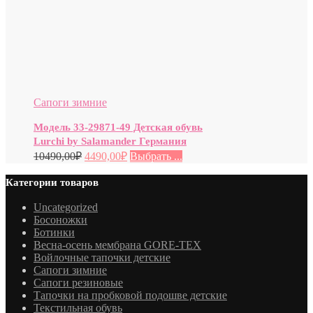
Сапоги зимние
Модель 33-29871-49 Детская обувь
Lurchi by Salamander Германия
10490,00
₽
4490,00
₽
Выбрать ...
Категории товаров
Uncategorized
Босоножки
Ботинки
Весна-осень мембрана GORE-TEX
Войлочные тапочки детские
Сапоги зимние
Сапоги резиновые
Тапочки на пробковой подошве детские
Текстильная обувь